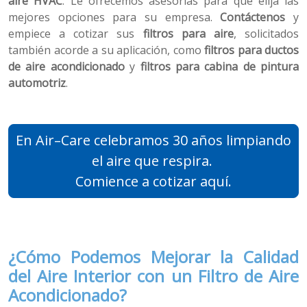
aire HVAC
. Le ofrecemos asesorías para que elija las
mejores opciones para su empresa.
Contáctenos
y
empiece a cotizar sus
filtros para aire
, solicitados
también acorde a su aplicación, como
filtros para ductos
de aire acondicionado
y
filtros para cabina de pintura
automotriz
.
En Air–Care celebramos 30 años limpiando
el aire que respira.
Comience a cotizar aquí.
¿Cómo Podemos Mejorar la Calidad
del Aire Interior con un Filtro de Aire
Acondicionado?