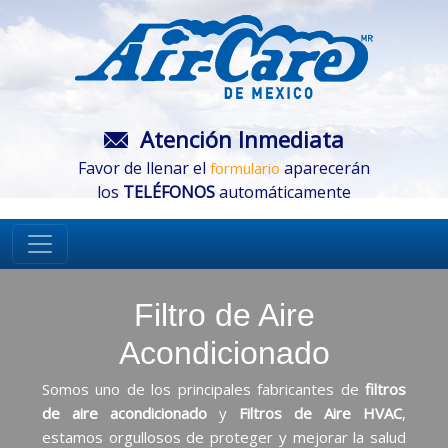
Atención Inmediata
Favor de llenar el
aparecerán
formulario
los
TELÉFONOS
automáticamente
Filtro de Aire
Acondicionado
Somos uno de los principales fabricantes de
filtros
de aire acondicionado
y
Filtros de Aire HVAC
,
estamos orgullosos de proteger y mejorar la salud